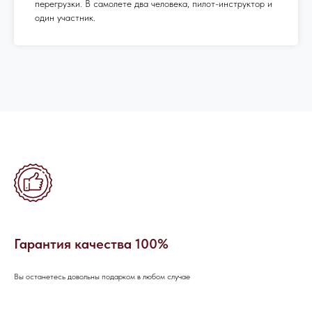
перегрузки. В самолете два человека, пилот-инструктор и
ОСТАЛИСЬ
один участник.
ВОПРОСЫ?
Если вы хотите узнать подробнее о
проведении мероприятия, не
стесняйтесь - пишите или звоните, мы
будем рады вам помочь!
Гарантия качества 100%
Вы останетесь довольны подарком в любом случае