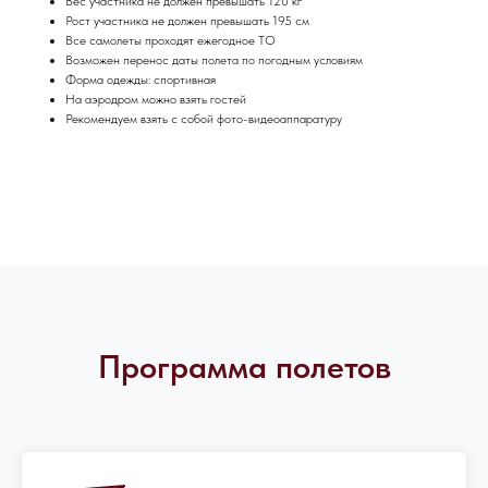
Вес участника не должен превышать 120 кг
Рост участника не должен превышать 195 см
Все самолеты проходят ежегодное ТО
Возможен перенос даты полета по погодным условиям
Форма одежды: спортивная
На аэродром можно взять гостей
Рекомендуем взять с собой фото-видеоаппаратуру
Программа полетов