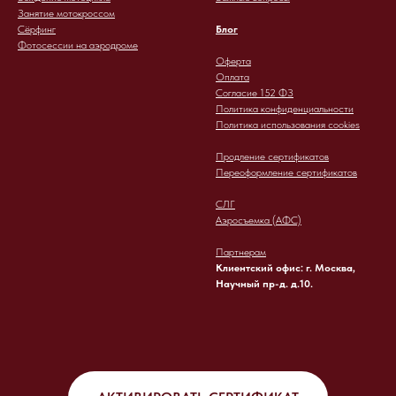
Занятие мотокроссом
Сёрфинг
Блог
Фотосессии на аэродроме
Оферта
Оплата
Согласие 152 ФЗ
Политика конфиденциальности
Политика использования cookies
Продление сертификатов
Переоформление сертификатов
СЛГ
Аэросъемка (АФС)
Партнерам
Клиентский офис: г. Москва,
Научный пр-д. д.10.