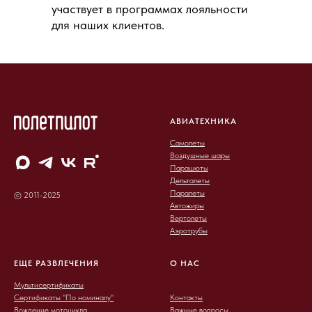
участвует в программах лояльности
для наших клиентов.
АВИАТЕХНИКА
Самолеты
Воздушные шары
Парашюты
Дельталеты
Паралеты
© 2011-2025
Автожиры
Вертолеты
Аэротрубы
ЕЩЕ РАЗВЛЕЧЕНИЯ
О НАС
Мультисертификаты
Сертификаты "По номиналу"
Контакты
Вождение мотоцикла
Важные вопросы