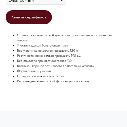
Купить сертификат
Стоимость указана за всё время полета, независимо от количества
человек.
Участник должен быть старше 4 лет
Вес участника не должен превышать 120 кг
Рост участника не должен превышать 195 см
Все самолеты проходят ежегодное ТО
Возможен перенос даты полета по погодным условиям
Форма одежды: удобная
На аэродром можно взять гостей
Рекомендуем взять с собой фото-видеоаппаратуру