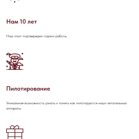
Нам 10 лет
Наш опыт подтвержден годами работы
ОСТАЛИСЬ
ВОПРОСЫ?
Пилотирование
Если вы хотите узнать подробнее о
проведении мероприятия, не
стесняйтесь - пишите или звоните, мы
Уникальная возможность узнать и понять как пилотируются наши летательные
будем рады вам помочь!
аппараты