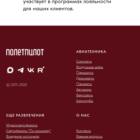
участвует в программах лояльности
для наших клиентов.
АВИАТЕХНИКА
Самолеты
Воздушные шары
Парашюты
Дельталеты
Паралеты
© 2011-2025
Автожиры
Вертолеты
Аэротрубы
ЕЩЕ РАЗВЛЕЧЕНИЯ
О НАС
Мультисертификаты
Сертификаты "По номиналу"
Контакты
Вождение мотоцикла
Важные вопросы