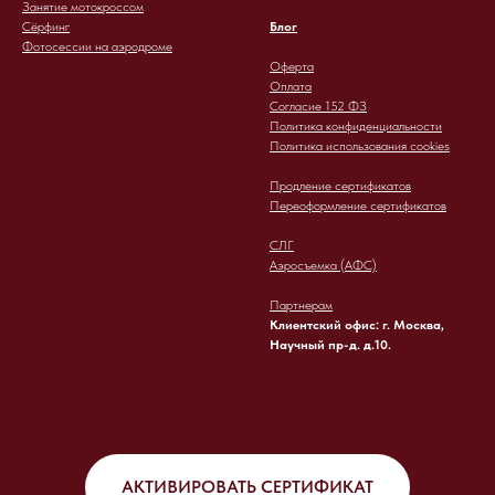
Занятие мотокроссом
Сёрфинг
Блог
Фотосессии на аэродроме
Оферта
Оплата
Согласие 152 ФЗ
Политика конфиденциальности
Политика использования cookies
Продление сертификатов
Переоформление сертификатов
СЛГ
Аэросъемка (АФС)
Партнерам
Клиентский офис: г. Москва,
Научный пр-д. д.10.
АКТИВИРОВАТЬ СЕРТИФИКАТ