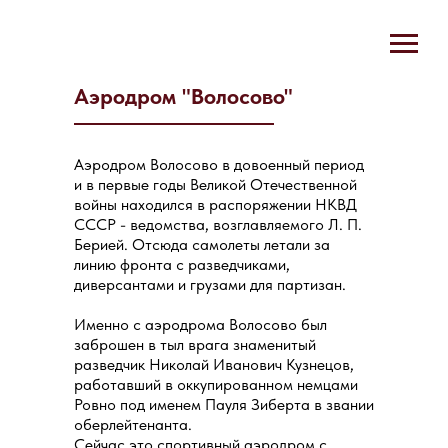
Аэродром "Волосово"
Аэродром Волосово в довоенный период
и в первые годы Великой Отечественной
войны находился в распоряжении НКВД
СССР - ведомства, возглавляемого Л. П.
Берией. Отсюда самолеты летали за
линию фронта с разведчиками,
диверсантами и грузами для партизан.
Именно с аэродрома Волосово был
заброшен в тыл врага знаменитый
разведчик Николай Иванович Кузнецов,
работавший в оккупированном немцами
Ровно под именем Пауля Зиберта в звании
оберлейтенанта.
Сейчас это спортивный аэродром с