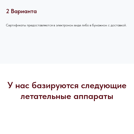
2 Варианта
Сертификаты предоставляются в электроном виде либо в бумажном с доставкой.
У нас базируются следующие
летательные аппараты
ОСТАЛИСЬ
ВОПРОСЫ?
Если вы хотите узнать подробнее о
проведении мероприятия, не
стесняйтесь - пишите или звоните, мы
будем рады вам помочь!