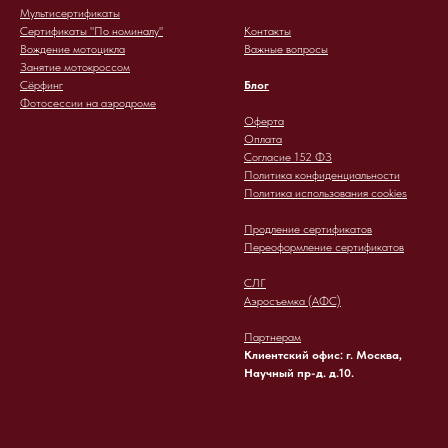
Мультисертификаты
Сертификаты "По номиналу"
Контакты
Вождение мотоцикла
Важные вопросы
Занятие мотокроссом
Сёрфинг
Блог
Фотосессии на аэродроме
Оферта
Оплата
Согласие 152 ФЗ
Политика конфиденциальности
Политика использования cookies
Продление сертификатов
Переоформление сертификатов
СЛГ
Аэросъемка (АФС)
Партнерам
Клиентский офис: г. Москва,
Научный пр-д. д.10.