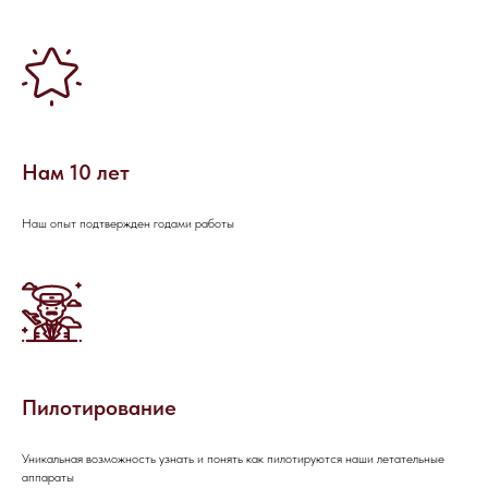
проведении мероприятия, не
стесняйтесь - пишите или звоните, мы
будем рады вам помочь!
Нам 10 лет
Наш опыт подтвержден годами работы
Пилотирование
НАПИШИТЕ НАМ В MAX
Уникальная возможность узнать и понять как пилотируются наши летательные
аппараты