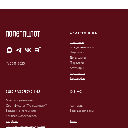
АВИАТЕХНИКА
Самолеты
Воздушные шары
Парашюты
Дельталеты
Паралеты
© 2011-2025
Автожиры
Вертолеты
Аэротрубы
ЕЩЕ РАЗВЛЕЧЕНИЯ
О НАС
Мультисертификаты
Сертификаты "По номиналу"
Контакты
Вождение мотоцикла
Важные вопросы
Занятие мотокроссом
Сёрфинг
Блог
Фотосессии на аэродроме