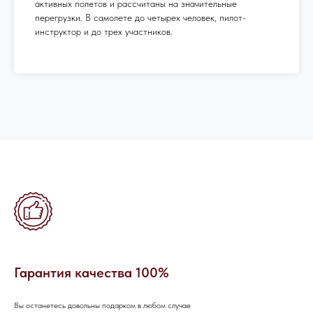
активных полетов и рассчитаны на значительные
перегрузки. В самолете до четырех человек, пилот-
инструктор и до трех участников.
ОСТАЛИСЬ
Гарантия качества 100%
ВОПРОСЫ?
Если вы хотите узнать подробнее о
Вы останетесь довольны подарком в любом случае