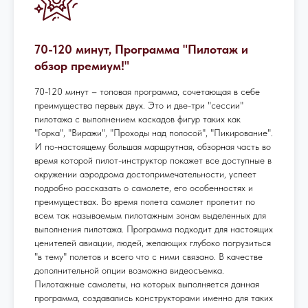
70-120 минут, Программа "Пилотаж и
обзор премиум!"
70-120 минут – топовая программа, сочетающая в себе
преимущества первых двух. Это и две-три "сессии"
пилотажа с выполнением каскадов фигур таких как
"Горка", "Виражи", "Проходы над полосой", "Пикирование".
И по-настоящему большая маршрутная, обзорная часть во
время которой пилот-инструктор покажет все доступные в
окружении аэродрома достопримечательности, успеет
подробно рассказать о самолете, его особенностях и
преимуществах. Во время полета самолет пролетит по
всем так называемым пилотажным зонам выделенных для
выполнения пилотажа. Программа подходит для настоящих
ценителей авиации, людей, желающих глубоко погрузиться
"в тему" полетов и всего что с ними связано. В качестве
дополнительной опции возможна видеосъемка.
Пилотажные самолеты, на которых выполняется данная
программа, создавались конструкторами именно для таких