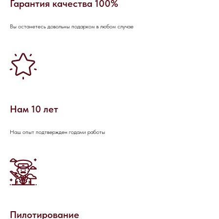
Гарантия качества 100%
ОСТАЛИСЬ
Вы останетесь довольны подарком в любом случае
ВОПРОСЫ?
Если вы хотите узнать подробнее о
проведении мероприятия, не
стесняйтесь - пишите или звоните, мы
будем рады вам помочь!
Нам 10 лет
Наш опыт подтвержден годами работы
Пилотирование