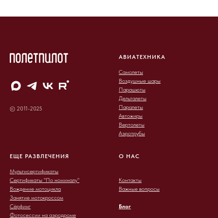
АВИАТЕХНИКА
Самолеты
Воздушные шары
Парашюты
Дельталеты
Паралеты
© 2011-2025
Автожиры
Вертолеты
Аэротрубы
ЕЩЕ РАЗВЛЕЧЕНИЯ
О НАС
Мультисертификаты
Сертификаты "По номиналу"
Контакты
Вождение мотоцикла
Важные вопросы
Занятие мотокроссом
Сёрфинг
Блог
Фотосессии на аэродроме