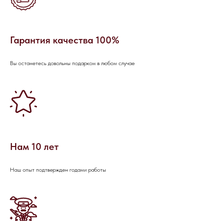
ОСТАЛИСЬ
ВОПРОСЫ?
Гарантия качества 100%
Если вы хотите узнать подробнее о
проведении мероприятия, не
Вы останетесь довольны подарком в любом случае
стесняйтесь - пишите или звоните, мы
будем рады вам помочь!
Нам 10 лет
Наш опыт подтвержден годами работы