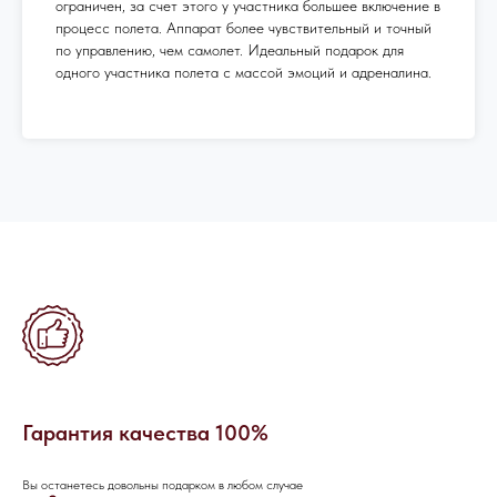
ограничен, за счет этого у участника большее включение в
процесс полета. Аппарат более чувствительный и точный
по управлению, чем самолет. Идеальный подарок для
одного участника полета с массой эмоций и адреналина.
ОСТАЛИСЬ
Гарантия качества 100%
ВОПРОСЫ?
Вы останетесь довольны подарком в любом случае