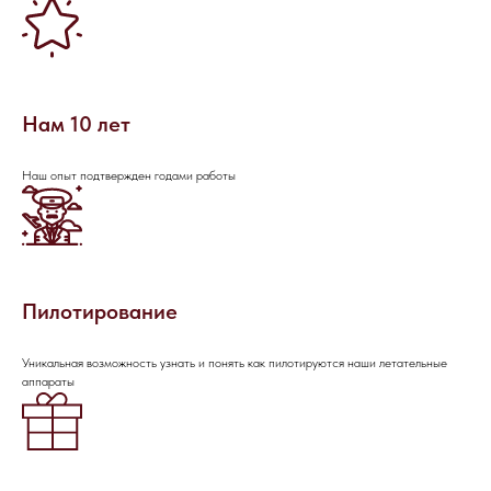
Если вы хотите узнать подробнее о
проведении мероприятия, не
стесняйтесь - пишите или звоните, мы
будем рады вам помочь!
Нам 10 лет
Наш опыт подтвержден годами работы
Пилотирование
Уникальная возможность узнать и понять как пилотируются наши летательные
аппараты
НАПИШИТЕ НАМ В MAX