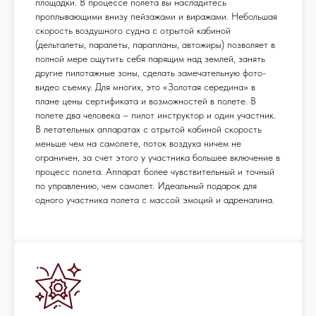
площадки. В процессе полета вы насладитесь
проплывающими внизу пейзажами и виражами. Небольшая
скорость воздушного судна с отрытой кабиной
(дельталеты, паралеты, парапланы, автожиры) позволяет в
полной мере ощутить себя парящим над землей, занять
другие пилотажные зоны, сделать замечательную фото-
видео съемку. Для многих, это «Золотая середина» в
плане цены сертификата и возможностей в полете. В
полете два человека – пилот инструктор и один участник.
В летательных аппаратах с отрытой кабиной скорость
меньше чем на самолете, поток воздуха ничем не
ограничен, за счет этого у участника большее включение в
процесс полета. Аппарат более чувствительный и точный
по управлению, чем самолет. Идеальный подарок для
одного участника полета с массой эмоций и адреналина.