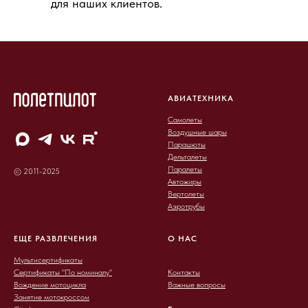
для наших клиентов.
АВИАТЕХНИКА
Самолеты
Воздушные шары
Парашюты
Дельталеты
Паралеты
© 2011-2025
Автожиры
Вертолеты
Аэротрубы
ЕЩЕ РАЗВЛЕЧЕНИЯ
О НАС
Мультисертификаты
Сертификаты "По номиналу"
Контакты
Вождение мотоцикла
Важные вопросы
Занятие мотокроссом