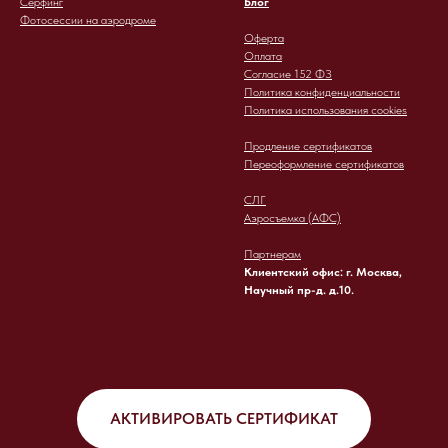
Сёрфинг
Блог
Фотосессии на аэродроме
Оферта
Оплата
Согласие 152 ФЗ
Политика конфиденциальности
Политика использования cookies
Продление сертификатов
Переоформление сертификатов
СЛГ
Аэросъемка (АФС)
Партнерам
Клиентский офис: г. Москва,
Научный пр-д. д.10.
АКТИВИРОВАТЬ СЕРТИФИКАТ