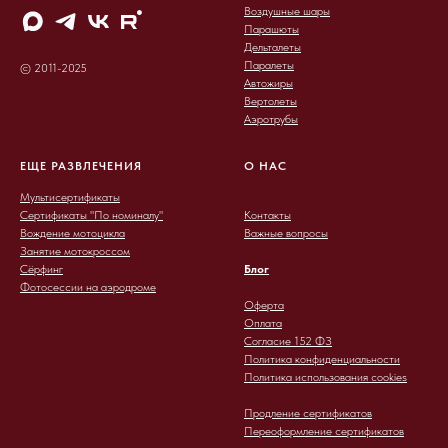
Воздушные шары
Парашюты
Дельталеты
Паралеты
© 2011-2025
Автожиры
Вертолеты
Аэротрубы
ЕЩЕ РАЗВЛЕЧЕНИЯ
О НАС
Мультисертификаты
Сертификаты "По номиналу"
Контакты
Вождение мотоцикла
Важные вопросы
Занятие мотокроссом
Сёрфинг
Блог
Фотосессии на аэродроме
Оферта
Оплата
Согласие 152 ФЗ
Политика конфиденциальности
Политика использования cookies
Продление сертификатов
Переоформление сертификатов