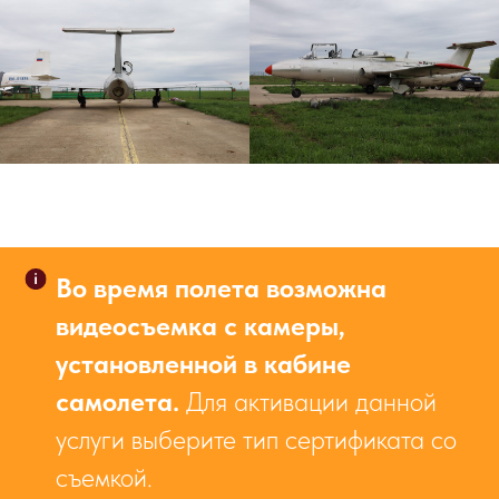
НАПИШИТЕ НАМ В MAX
Во время полета возможна
НАПИШИТЕ НАМ В TELEGRAM
видеосъемка с камеры,
установленной в кабине
НАПИШИТЕ НАМ ВКОНТАКТЕ
самолета
.
Для активации данной
услуги выберите тип сертификата со
съемкой.