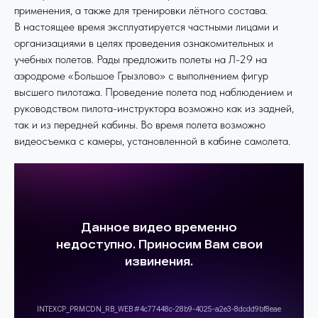
применения, а также для тренировки лётного состава.
В настоящее время эксплуатируется частными лицами и
организациями в целях проведения ознакомительных и
учебных полетов. Рады предложить полеты на Л-29 на
аэродроме «Большое Грызлово» с выполнением фигур
высшего пилотажа. Проведение полета под наблюдением и
руководством пилота-инструктора возможно как из задней,
так и из передней кабины. Во время полета возможно
видеосъемка с камеры, установленной в кабине самолета.