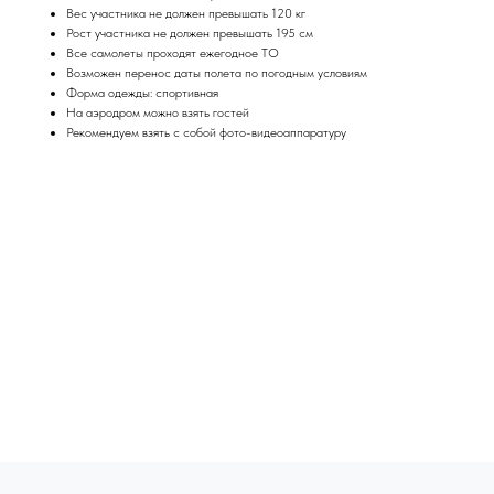
Вес участника не должен превышать 120 кг
Рост участника не должен превышать 195 см
Все самолеты проходят ежегодное ТО
Возможен перенос даты полета по погодным условиям
Форма одежды: спортивная
На аэродром можно взять гостей
Рекомендуем взять с собой фото-видеоаппаратуру