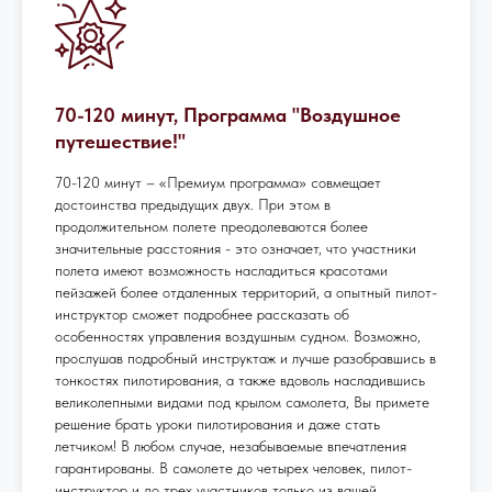
70-120 минут, Программа "Воздушное
путешествие!"
70-120 минут – «Премиум программа» совмещает
достоинства предыдущих двух. При этом в
продолжительном полете преодолеваются более
значительные расстояния - это означает, что участники
полета имеют возможность насладиться красотами
пейзажей более отдаленных территорий, а опытный пилот-
инструктор сможет подробнее рассказать об
особенностях управления воздушным судном. Возможно,
прослушав подробный инструктаж и лучше разобравшись в
тонкостях пилотирования, а также вдоволь насладившись
великолепными видами под крылом самолета, Вы примете
решение брать уроки пилотирования и даже стать
летчиком! В любом случае, незабываемые впечатления
гарантированы. В самолете до четырех человек, пилот-
инструктор и до трех участников только из вашей