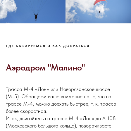
НАПИШИТЕ НАМ В MAX
НАПИШИТЕ НАМ В TELEGRAM
ГДЕ БАЗИРУЕМСЯ И КАК ДОБРАТЬСЯ
Аэродром "Малино"
НАПИШИТЕ НАМ ВКОНТАКТЕ
Трасса М-4 «Дон» или Новорязанское шоссе
(М-5). Обращаем ваше внимание на то, что по
трассе М-4, можно доехать быстрее, т. к. трасса
более скоростная.
Итак, двигайтесь по трассе М-4 «Дон» до А-108
(Московского большого кольца), поворачиваете