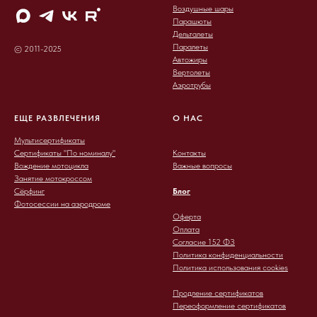
Воздушные шары
Парашюты
Дельталеты
Паралеты
© 2011-2025
Автожиры
Вертолеты
Аэротрубы
ЕЩЕ РАЗВЛЕЧЕНИЯ
О НАС
Мультисертификаты
Сертификаты "По номиналу"
Контакты
Вождение мотоцикла
Важные вопросы
Занятие мотокроссом
Сёрфинг
Блог
Фотосессии на аэродроме
Оферта
Оплата
Согласие 152 ФЗ
Политика конфиденциальности
Политика использования cookies
Продление сертификатов
Переоформление сертификатов