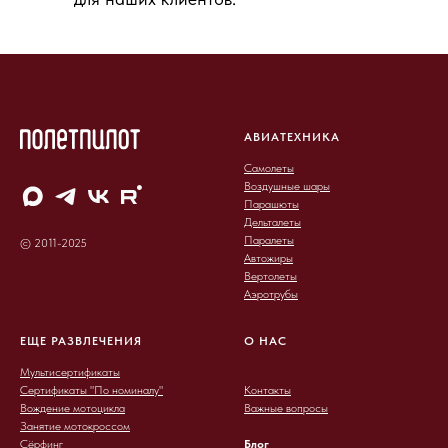
АВИАТЕХНИКА
Самолеты
Воздушные шары
Парашюты
Дельталеты
Паралеты
© 2011-2025
Автожиры
Вертолеты
Аэротрубы
ЕЩЕ РАЗВЛЕЧЕНИЯ
О НАС
Мультисертификаты
Сертификаты "По номиналу"
Контакты
Вождение мотоцикла
Важные вопросы
Занятие мотокроссом
Сёрфинг
Блог