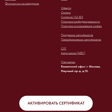
Фотосессии на аэродроме
Оферта
Оплата
Согласие 152 ФЗ
Политика конфиденциальности
Политика использования cookies
Продление сертификатов
Переоформление сертификатов
СЛГ
Аэросъемка (АФС)
Партнерам
Клиентский офис: г. Москва,
Научный пр-д. д.10.
АКТИВИРОВАТЬ СЕРТИФИКАТ