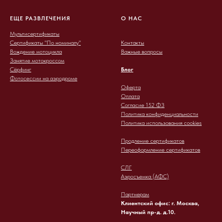
ЕЩЕ РАЗВЛЕЧЕНИЯ
О НАС
Мультисертификаты
Сертификаты "По номиналу"
Контакты
Вождение мотоцикла
Важные вопросы
Занятие мотокроссом
Сёрфинг
Блог
Фотосессии на аэродроме
Оферта
Оплата
Согласие 152 ФЗ
Политика конфиденциальности
Политика использования cookies
Продление сертификатов
Переоформление сертификатов
СЛГ
Аэросъемка (АФС)
Партнерам
Клиентский офис: г. Москва,
Научный пр-д. д.10.