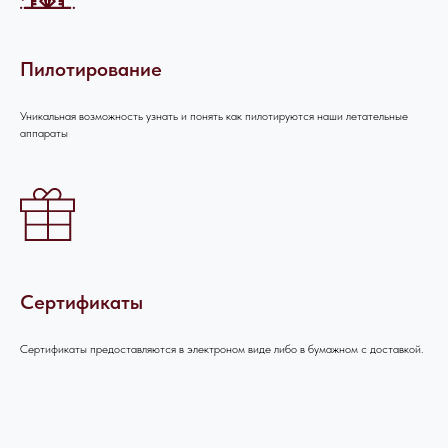
стесняйтесь - пишите или звоните, мы
будем рады вам помочь!
Пилотирование
Уникальная возможность узнать и понять как пилотируются наши летательные
аппараты
Сертификаты
Сертификаты предоставляются в электроном виде либо в бумажном с доставкой.
НАПИШИТЕ НАМ В MAX
НАПИШИТЕ НАМ В TELEGRAM