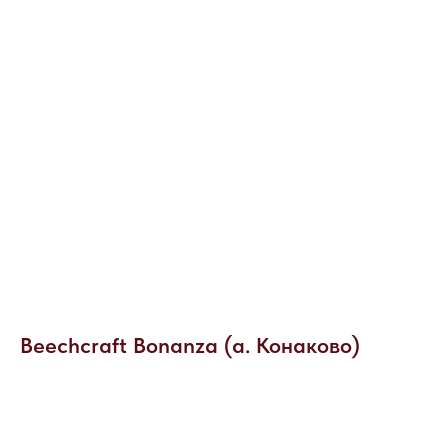
ОСТАЛИСЬ
ВОПРОСЫ?
Beechcraft Bonanza (а. Конаково)
Если вы хотите узнать подробнее о
проведении мероприятия, не
стесняйтесь - пишите или звоните, мы
будем рады вам помочь!