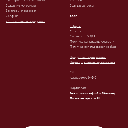
Сертификаты "По номиналу"
Контакты
Вождение мотоцикла
Важные вопросы
Занятие мотокроссом
Сёрфинг
Блог
Фотосессии на аэродроме
Оферта
Оплата
Согласие 152 ФЗ
Политика конфиденциальности
Политика использования cookies
Продление сертификатов
Переоформление сертификатов
СЛГ
Аэросъемка (АФС)
Партнерам
Клиентский офис: г. Москва,
Научный пр-д. д.10.