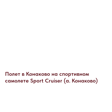
Полет в Конаково на спортивном
НАПИШИТЕ НАМ В MAX
самолете Sport Cruiser (а. Конаково)
НАПИШИТЕ НАМ В TELEGRAM