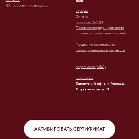
Фотосессии на аэродроме
Оферта
Оплата
Согласие 152 ФЗ
Политика конфиденциальности
Политика использования cookies
Продление сертификатов
Переоформление сертификатов
СЛГ
Аэросъемка (АФС)
Партнерам
Клиентский офис: г. Москва,
Научный пр-д. д.10.
АКТИВИРОВАТЬ СЕРТИФИКАТ