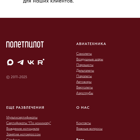
для наших клиентов.
АВИАТЕХНИКА
Самолеты
Воздушные шары
Парашюты
Дельталеты
Паралеты
© 2011-2025
Автожиры
Вертолеты
Аэротрубы
ЕЩЕ РАЗВЛЕЧЕНИЯ
О НАС
Мультисертификаты
Сертификаты "По номиналу"
Контакты
Вождение мотоцикла
Важные вопросы
Занятие мотокроссом
Сёрфинг
Блог