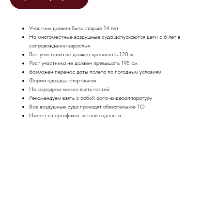
Участник должен быть старше 14 лет
На многоместные воздушные суда допускаются дети с 6 лет в
сопровождении взрослых
Вес участника не должен превышать 120 кг
Рост участника не должен превышать 195 см
Возможен перенос даты полета по погодным условиям
Форма одежды: спортивная
На аэродром можно взять гостей
Рекомендуем взять с собой фото-видеоаппаратуру
Все воздушные суда проходят обязательное ТО
Имеется сертификат летной годности