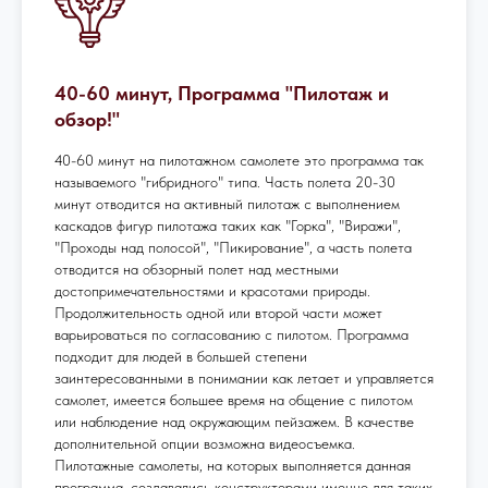
40-60 минут, Программа "Пилотаж и
обзор!"
40-60 минут на пилотажном самолете это программа так
называемого "гибридного" типа. Часть полета 20-30
минут отводится на активный пилотаж с выполнением
каскадов фигур пилотажа таких как "Горка", "Виражи",
"Проходы над полосой", "Пикирование", а часть полета
отводится на обзорный полет над местными
достопримечательностями и красотами природы.
Продолжительность одной или второй части может
варьироваться по согласованию с пилотом. Программа
подходит для людей в большей степени
заинтересованными в понимании как летает и управляется
самолет, имеется большее время на общение с пилотом
или наблюдение над окружающим пейзажем. В качестве
дополнительной опции возможна видеосъемка.
Пилотажные самолеты, на которых выполняется данная
программа, создавались конструкторами именно для таких