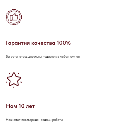
Гарантия качества 100%
Вы останетесь довольны подарком в любом случае
ОСТАЛИСЬ
ВОПРОСЫ?
Если вы хотите узнать подробнее о
проведении мероприятия, не
стесняйтесь - пишите или звоните, мы
будем рады вам помочь!
Нам 10 лет
Наш опыт подтвержден годами работы