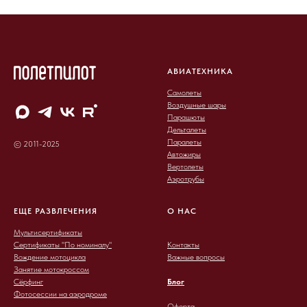
АВИАТЕХНИКА
Самолеты
Воздушные шары
Парашюты
Дельталеты
Паралеты
© 2011-2025
Автожиры
Вертолеты
Аэротрубы
ЕЩЕ РАЗВЛЕЧЕНИЯ
О НАС
Мультисертификаты
Сертификаты "По номиналу"
Контакты
Вождение мотоцикла
Важные вопросы
Занятие мотокроссом
Сёрфинг
Блог
Фотосессии на аэродроме
Оферта