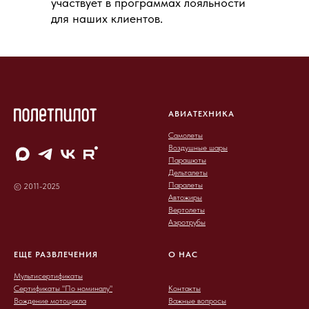
участвует в программах лояльности
для наших клиентов.
АВИАТЕХНИКА
Самолеты
Воздушные шары
Парашюты
Дельталеты
Паралеты
© 2011-2025
Автожиры
Вертолеты
Аэротрубы
ЕЩЕ РАЗВЛЕЧЕНИЯ
О НАС
Мультисертификаты
Сертификаты "По номиналу"
Контакты
Вождение мотоцикла
Важные вопросы