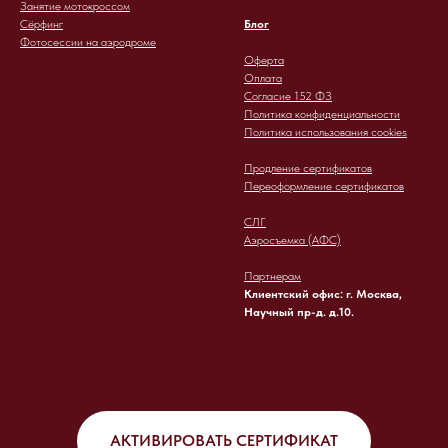
Занятие мотокроссом
Сёрфинг
Блог
Фотосессии на аэродроме
Оферта
Оплата
Согласие 152 ФЗ
Политика конфиденциальности
Политика использования cookies
Продление сертификатов
Переоформление сертификатов
СЛГ
Аэросъемка (АФС)
Партнерам
Клиентский офис: г. Москва,
Научный пр-д. д.10.
АКТИВИРОВАТЬ СЕРТИФИКАТ